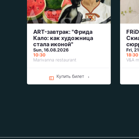
ART-завтрак: "Фрида
FRiDAY
Кало: как художница
Скиа
стала иконой"
сюр
Sun, 16.08.2026
Fri, 
10:30
18:30
Marivanna restaurant
V&A 
Купить билет