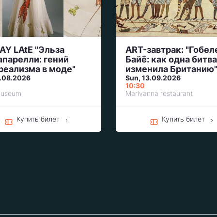
 LAtE "Эльза
ART-завтрак: "Гобел
парелли: гений
Байё: как одна битва
реализма в моде"
изменила Британию
21.08.2026
Sun, 13.09.2026
10:30
museum
Marivanna restaurant
Купить билет
Купить билет