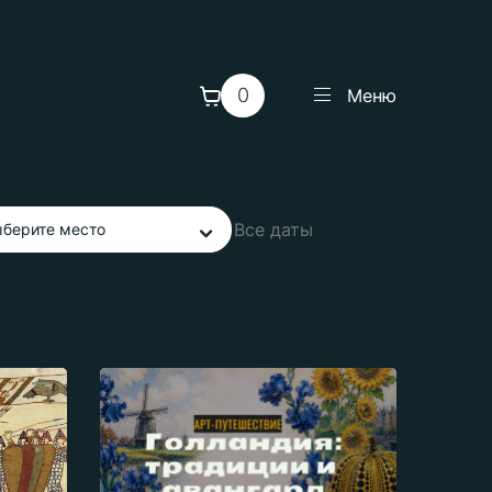
0
Меню
берите место