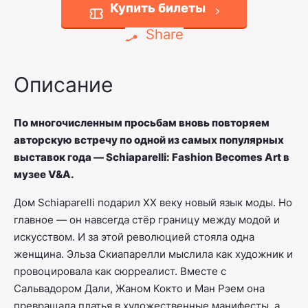
Купить билеты
Share
Описание
По многочисленным просьбам вновь повторяем
авторскую встречу по одной из самых популярных
выставок года —
Schiaparelli: Fashion Becomes Art
в
музее V&A.
Дом Schiaparelli подарил XX веку новый язык моды. Но
главное — он навсегда стёр границу между модой и
искусством. И за этой революцией стояла одна
женщина. Эльза Скиапарелли мыслила как художник и
провоцировала как сюрреалист. Вместе с
Сальвадором Дали, Жаном Кокто и Ман Рэем она
превращала платья в художественные манифесты, а