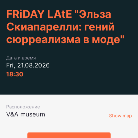
FRiDAY LAtE "Эльза
Скиапарелли: гений
сюрреализма в моде"
Дата и время
Fri, 21.08.2026
18:30
Расположение
V&A museum
Show map