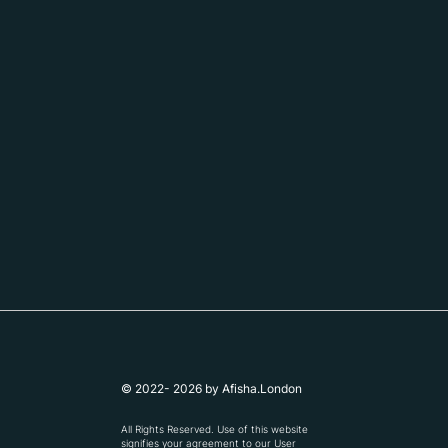
© 2022- 2026 by Afisha.London
All Rights Reserved. Use of this website
signifies your agreement to our
User