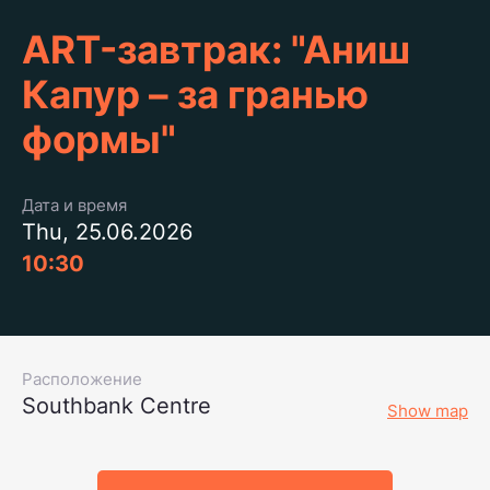
ART-завтрак: "Аниш
Капур – за гранью
формы"
Дата и время
Thu, 25.06.2026
10:30
Расположение
Southbank Centre
Show map