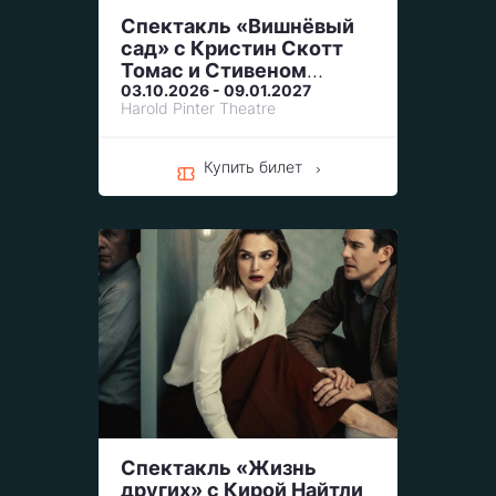
Спектакль «Вишнёвый
сад» с Кристин Скотт
Томас и Стивеном
Манган / The Cherry
03.10.2026 - 09.01.2027
Harold Pinter Theatre
Orchard
Купить билет
Спектакль «Жизнь
других» с Кирой Найтли