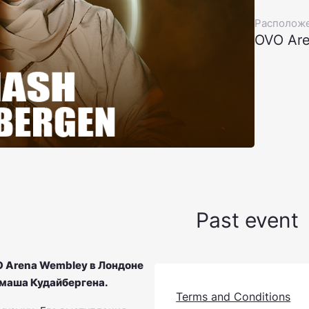
Располож
OVO Ar
Past event
O Arena Wembley в Лондоне
маша Кудайбергена.
Terms and Conditions