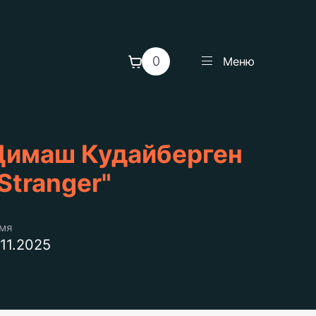
0
Меню
Димаш Кудайберген
Stranger"
емя
.11.2025