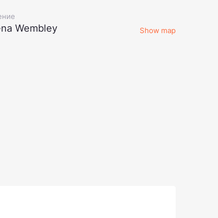
ение
ena Wembley
Show map