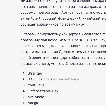
Димаш — поистине уникальное явление в мире 
это гармоничное сочетание разных жанров: от оп
современной эстрады. Артист поёт на множестве
английский, русский, французский, китайский, и
собирая поклонников по всему миру.
К своему лондонскому концерту Димаш готовит
программу под названием “STRANGER”. Это шоу 
сочетаются мощный вокал, эмоциональная подач
каждом выступлении Димаш стремится познаком
своей родины — в концерте обязательно прозву
казахских инструментов. Самые известные ком
Stranger
S.O.S. d’un terrien en détresse
Your Love
Unforgettable Day
Ave Maria
Adagio