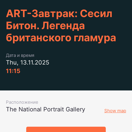
ART-Завтрак: Сесил
Битон. Легенда
британского гламура
Дата и время
Thu, 13.11.2025
11:15
Расположение
The National Portrait Gallery
Show map