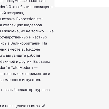
бря) нашумевшая выставка
Rider". Это событие посвящено
ний всадник»,
ставка 'Expressionists:
 на коллекцию шедевров
в Мюнхене, но не только — на
осударственных и частных
лись в Великобритании. На
нных вместе в Лондоне
ого вы увидите работы
ёвкиной и других. Выставка
ider" в Tate Modern —
жественных экспериментов и
овременного искусства.
и главный редактор журнала
и и посещению выставки!