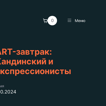
0
Меню
ART-завтрак:
Кандинский и
экспрессионисты
емя
10.2024