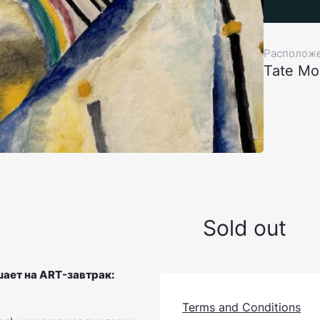
Располож
Tate Mo
Sold out
шает на ART-завтрак:
Terms and Conditions