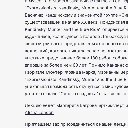
В музее Tate Modern заканчивается (до 20 октя
"Expressionists: Kandinsky, Münter and the Blue 
Василию Кандинскому и знаменитой группе «Си
существовавшей в начале XX века. Лондонская вы
Kandinsky, Münter and the Blue Ride' опирается
художников, хранящуюся в галерее Ленбаххаус 
экспозиции также представлены экспонаты из г
коллекций, которые никогда ранее не выставля
выставке представлено более 130 работ, собра
впервые за более чем 60 лет. Помимо Кандинск
Габриэле Мюнтер, Франца Марка, Марианны Вер
"Expressionists: Kandinsky, Münter and the Blue R
уникальная возможность окунуться в мир худо
узнать о вкладе "Синего всадника" в развитие с
Лекцию ведет Маргарита Багрова, арт-эксперт 
Afisha.London
Приглашаем вас присоединиться к нашей лекци