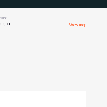
ение
dern
Show map