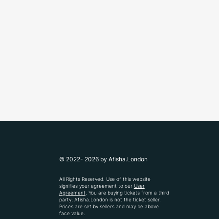
© 2022- 2026 by Afisha.London
All Rights Reserved. Use of this website
signifies your agreement to our
User
Agreement
. You are buying tickets from a third
party; Afisha.London is not the ticket seller.
Prices are set by sellers and may be above
face value.