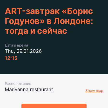
ART-завтрак «Борис
Годунов» в Лондоне:
тогда и сейчас
Дата и время
Thu, 29.01.2026
12:15
Расположение
Marivanna restaurant
Show map